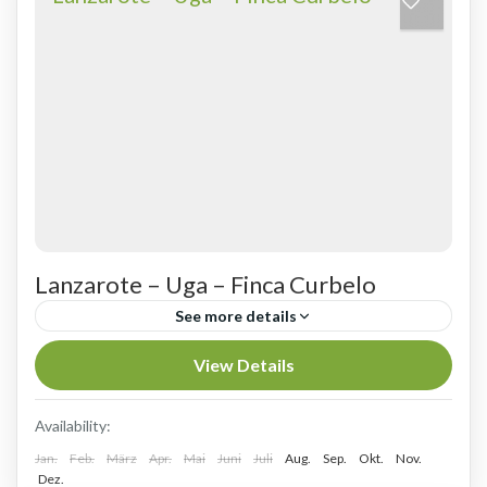
Lanzarote – Uga – Finca Curbelo
See more details
FINCA CURBELO - STILVOLLE APARTMENTS
View Details
FÜR DETAILLIEBHABER Uga ist ein kleiner
Ort im Süden Lanzarotes, der zur Gemeinde
Availability:
Jan.
Yaiza gehört. Das beschauliche Dorf mit
Feb.
März
Apr.
Mai
Juni
Juli
Aug.
Sep.
Okt.
Nov.
GOLFREISEN NACH SPANIEN
,
Golfreisen nach
Dez.