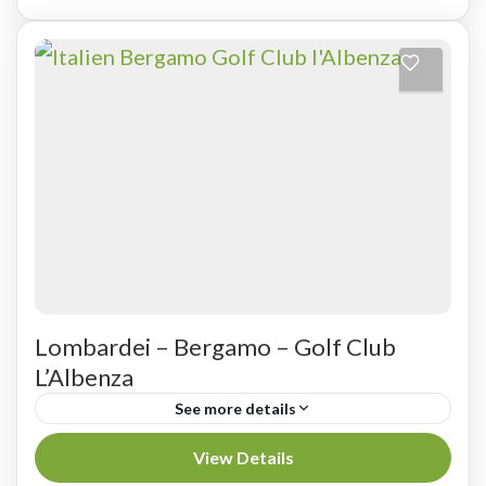
seinen...
Spanien - Lanzarote
Lombardei – Bergamo – Golf Club
L’Albenza
See more details
Bergamo ist Geschichte, Kunst und
View Details
lombardisches Lebensgefühl Die Stadt