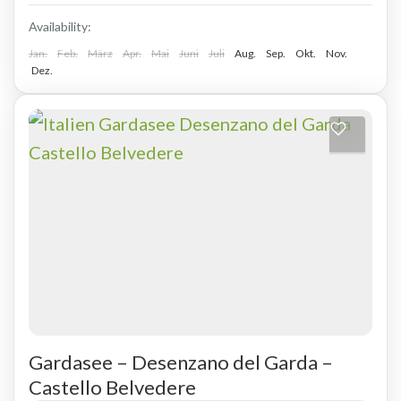
Bergamo liegt in der Lombardei zwischen
Availability:
Jan.
Mailand und den Ausläufern der Alpen. Sie ist
Feb.
März
Apr.
Mai
Juni
Juli
Aug.
Sep.
Okt.
Nov.
GOLFREISEN NACH ITALIEN
,
Golfreisen nach
Dez.
bekannt für...
Italien - Region Lombardei
Gardasee – Desenzano del Garda –
Castello Belvedere