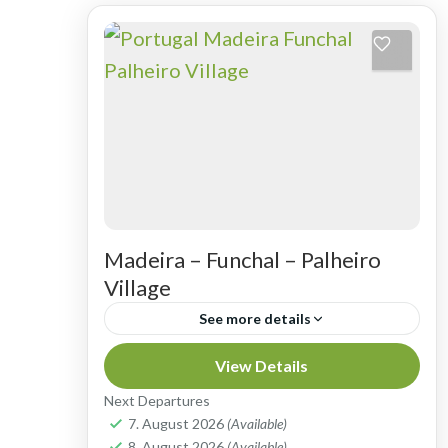
Madeira – Funchal – Palheiro
Village
See more details
PALHEIRO VILLAGE - HOCH ÜBER
View Details
DER BUCHT VON FUNCHAL Wenn
Next Departures
Sie mit SunnyEscapes.de einen
7. August 2026
(Available)
8. August 2026
(Available)