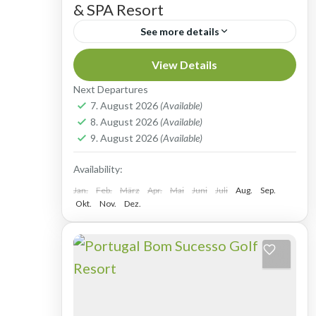
& SPA Resort
See more details
GOLF AN DER SONNIGEN ALGARVE
View Details
Die Anlage des Boavista Golf Resorts
Next Departures
liegt etwas außerhalb der reizenden,
7. August 2026
(Available)
8. August 2026
(Available)
2000 Jahre alten Stadt Lagos im
Golfreisen nach Portugal - Algarve
9. August 2026
(Available)
westlichen Teil der...
Availability:
Jan.
Feb.
März
Apr.
Mai
Juni
Juli
Aug.
Sep.
Okt.
Nov.
Dez.