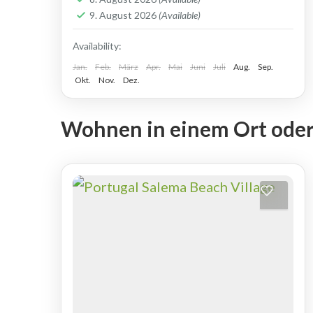
Aufenthalt auf Madeira buchen,
GOLFREISEN NACH PORTUGAL
,
9. August 2026
(Available)
wohnen Sie in einem der 5-Sterne-
Golfreisen nach Portugal - Madeira
Availability:
Apartments...
Jan.
Feb.
März
Apr.
Mai
Juni
Juli
Aug.
Sep.
Okt.
Nov.
Dez.
Wohnen in einem Ort oder