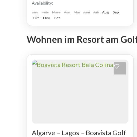
Availability:
Hafenstadt...
Jan.
Feb.
März
Apr.
Mai
Juni
Juli
Aug.
Sep.
Okt.
Nov.
Dez.
Wohnen im Resort am Golf
Algarve – Lagos – Boavista Golf