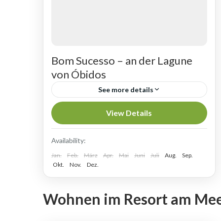
Bom Sucesso – an der Lagune
von Óbidos
See more details
KILOMETERLANGE SANDSTRÄNDE
View Details
- ANSPRUCHSVOLLES GOLF Bom
Sucesso, was frei übersetzt „Viel
Availability:
Jan.
Erfolg“ bedeutet, stammt aus der Zeit,
Feb.
März
Apr.
Mai
Juni
Juli
Aug.
Sep.
GOLFREISEN NACH PORTUGAL
,
Okt.
Nov.
Dez.
als die großen portugiesischen
Golfreisen nach Portugal - Costa de Prata
Seefahrer in der Lagune...
Wohnen im Resort am Me