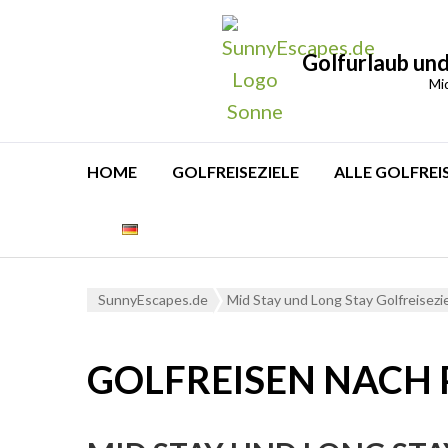
Golfurlaub und
Mi
HOME
GOLFREISEZIELE
ALLE GOLFREI
SunnyEscapes.de
Mid Stay und Long Stay Golfreisezi
GOLFREISEN NACH