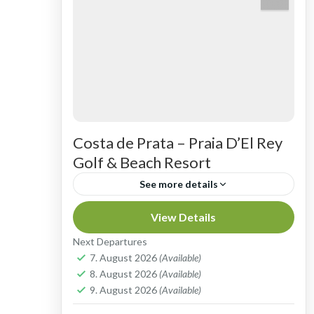
Costa de Prata – Praia D’El Rey
Golf & Beach Resort
See more details
KILOMETERLANGE SANDSTRÄNDE
View Details
- ANSPRUCHSVOLLES GOLF Costa
Next Departures
de Prata, auch Silberküste genannt,
7. August 2026
(Available)
8. August 2026
(Available)
das ist die circa 270 Kilometer lange
Golfreisen nach Portugal - Costa de Prata
9. August 2026
(Available)
Küstenlinie, die von Ericeira bis zur