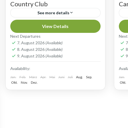
Country Club
Ca
See more details
WOHNEN IM VILLAGE HOUSE
I
View Details
INKLUSIVE GOLF AUF ZWEI
G
Next Departures
Next
SPITZENPLÄTZEN Nur etwa eine
A
7. August 2026
(Available)
7
8. August 2026
(Available)
8
halbe Stunde östlich von Faro und
Pr
Golfreisen nach Portugal - Algarve
9. August 2026
(Available)
9
circa eineinhalb Stunden vom
is
G
Availability:
Avail
internationalen Flughafen von...
Kü
Jan.
Feb.
März
Apr.
Mai
Juni
Juli
Aug.
Sep.
Jan.
Okt.
Nov.
Dez.
Okt.