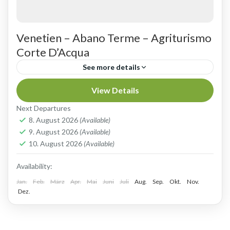
Venetien – Abano Terme – Agriturismo
Corte D’Acqua
See more details
CORTE D'ACQUA - EIN JUWEL IN EINEM
View Details
PRIVATEN PARK Mitten in Venetien, direkt am
Next Departures
Fuße der Euganeischen Hügel liegt in einer
8. August 2026
(Available)
9. August 2026
(Available)
bezaubernden Lage der Ort Abano...
Golfreisen nach Italien - Region Venetien
10. August 2026
(Available)
Availability:
Jan.
Feb.
März
Apr.
Mai
Juni
Juli
Aug.
Sep.
Okt.
Nov.
Dez.