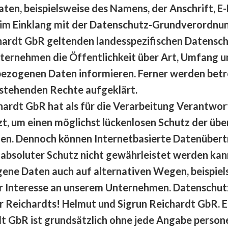
ten, beispielsweise des Namens, der Anschrift, 
s im Einklang mit der Datenschutz-Grundverordnu
chardt GbR geltenden landesspezifischen Datensc
ernehmen die Öffentlichkeit über Art, Umfang u
ezogenen Daten informieren. Ferner werden betr
ustehenden Rechte aufgeklärt.
hardt GbR hat als für die Verarbeitung Verantwort
 um einen möglichst lückenlosen Schutz der über 
en. Dennoch können Internetbasierte Datenübert
 absoluter Schutz nicht gewährleistet werden kan
ene Daten auch auf alternativen Wegen, beispiels
Ihr Interesse an unserem Unternehmen. Datenschu
er Reichardts! Helmut und Sigrun Reichardt GbR. E
dt GbR ist grundsätzlich ohne jede Angabe perso