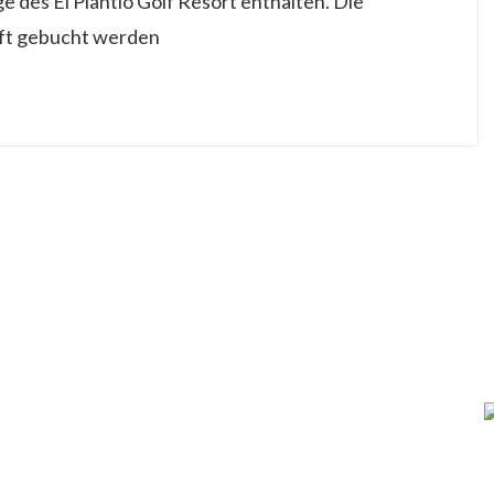
ge des El Plantío Golf Resort enthalten. Die
nft gebucht werden
So können Sie uns erreichen:
Telefon: