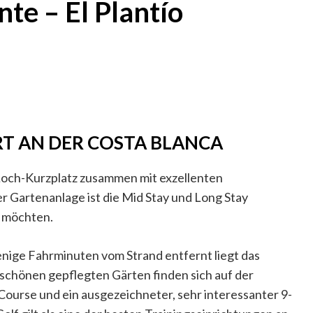
nte – El Plantío
RT AN DER COSTA BLANCA
och-Kurzplatz zusammen mit exzellenten
er Gartenanlage ist die Mid Stay und Long Stay
n möchten.
enige Fahrminuten vom Strand entfernt liegt das
 schönen gepflegten Gärten finden sich auf der
Course und ein ausgezeichneter, sehr interessanter 9-