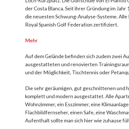
Loch-Kurzplatz. Die Golfschule von El Plantío G
der Costa Blanca. Seit ihrer Gründung im Jahr 
die neuesten Schwung-Analyse-Systeme. Alle Pr
Royal Spanish Golf Federation zertifiziert.
Mehr
Auf dem Gelände befinden sich zudem zwei Au
ausgestatteten und renovierten Trainingsraum.
und der Möglichkeit, Tischtennis oder Petanq
Die sehr geräumigen, gut geschnittenen und h
komplett und modern ausgestattet. Alle Apart
Wohnzimmer, ein Esszimmer, eine Klimaanlage,
Flachbildfernseher, einen Safe, eine Waschma
Aufenthalt sollte man sich hier wie zuhause fü